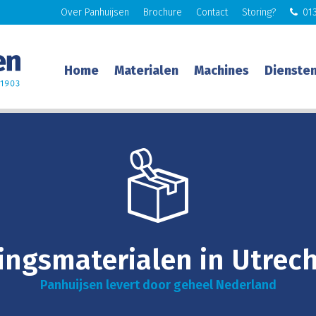
Over Panhuijsen
Brochure
Contact
Storing?
013
Home
Materialen
Machines
Dienste
ingsmaterialen in Utrech
Panhuijsen levert door geheel Nederland