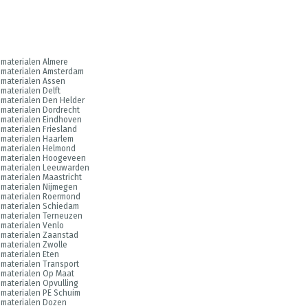
materialen Almere
smaterialen Amsterdam
materialen Assen
materialen Delft
materialen Den Helder
materialen Dordrecht
materialen Eindhoven
materialen Friesland
materialen Haarlem
smaterialen Helmond
smaterialen Hoogeveen
smaterialen Leeuwarden
materialen Maastricht
materialen Nijmegen
smaterialen Roermond
smaterialen Schiedam
materialen Terneuzen
materialen Venlo
materialen Zaanstad
materialen Zwolle
materialen Eten
materialen Transport
materialen Op Maat
materialen Opvulling
materialen PE Schuim
smaterialen Dozen