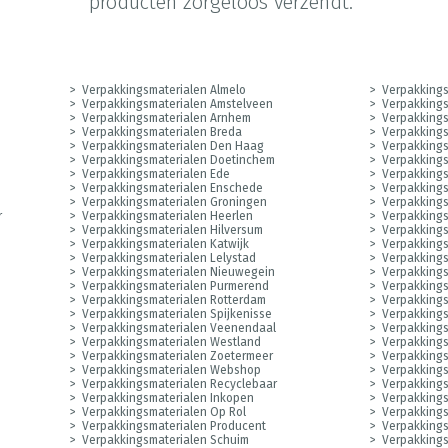
producten zorgeloos verzendt.
Verpakkingsmaterialen Almelo
Verpakkings
Verpakkingsmaterialen Amstelveen
Verpakking
Verpakkingsmaterialen Arnhem
Verpakkings
m
Verpakkingsmaterialen Breda
Verpakkings
Verpakkingsmaterialen Den Haag
Verpakkings
Verpakkingsmaterialen Doetinchem
Verpakkings
Verpakkingsmaterialen Ede
Verpakkings
Verpakkingsmaterialen Enschede
Verpakkings
Verpakkingsmaterialen Groningen
Verpakkings
r
Verpakkingsmaterialen Heerlen
Verpakking
Verpakkingsmaterialen Hilversum
Verpakking
Verpakkingsmaterialen Katwijk
Verpakking
Verpakkingsmaterialen Lelystad
Verpakkings
Verpakkingsmaterialen Nieuwegein
Verpakkings
Verpakkingsmaterialen Purmerend
Verpakking
Verpakkingsmaterialen Rotterdam
Verpakking
Verpakkingsmaterialen Spijkenisse
Verpakkings
Verpakkingsmaterialen Veenendaal
Verpakkings
Verpakkingsmaterialen Westland
Verpakkings
Verpakkingsmaterialen Zoetermeer
Verpakkings
Verpakkingsmaterialen Webshop
Verpakkings
Verpakkingsmaterialen Recyclebaar
Verpakkings
Verpakkingsmaterialen Inkopen
Verpakkings
Verpakkingsmaterialen Op Rol
Verpakkings
Verpakkingsmaterialen Producent
Verpakkings
Verpakkingsmaterialen Schuim
Verpakking