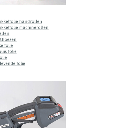
ikkelfolie handrollen
ikkelfolie machinerollen
ellen
ethoezen
e folie
uis folie
olie
levende folie