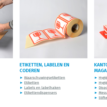
ETIKETTEN, LABELEN EN
KANT
CODEREN
MAGAZ
►
Waarschuwingsetiketten
►
Hygi
►
Etiketten
►
Hygi
►
Labels en labelhaken
►
Disp
►
Etikettendispensers
►
Mess
►
Stift