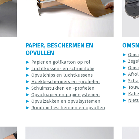
PAPIER, BESCHERMEN EN
OMSN
OPVULLEN
►
Omsn
►
Zege
►
Papier en golfkarton op rol
►
Omsn
►
Luchtkussen- en schuimfolie
►
Afrol
►
Opvulchips en luchtkussens
►
Scha
►
Hoekbeschermers en -profielen
►
Touw
►
Schuimstukken en -profielen
►
Kabe
►
Opvulpapier en papiersystemen
►
Niet
►
Opvulzakken en opvulsystemen
►
Rondom beschermen en opvullen