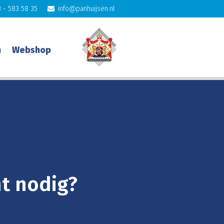
 - 583 58 35
info@panhuijsen.nl
n
Webshop
t nodig?