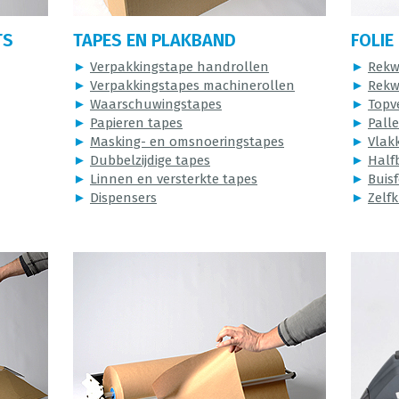
TS
TAPES EN PLAKBAND
FOLIE
►
Verpakkingstape handrollen
►
Rekw
►
Verpakkingstapes machinerollen
►
Rekw
►
Waarschuwingstapes
►
Topv
►
Papieren tapes
►
Pall
►
Masking- en omsnoeringstapes
►
Vlakk
►
Dubbelzijdige tapes
►
Halfb
►
Linnen en versterkte tapes
►
Buisf
►
Dispensers
►
Zelfk