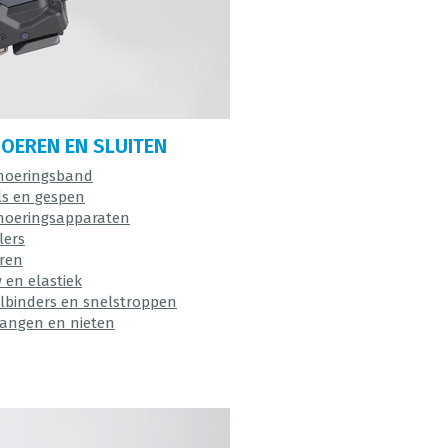
OEREN EN SLUITEN
oeringsband
ls en gespen
oeringsapparaten
lers
ren
 en elastiek
lbinders en snelstroppen
tangen en nieten