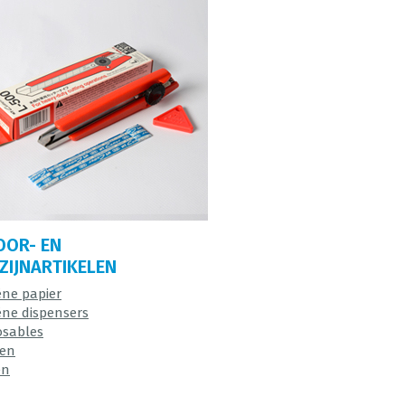
OOR- EN
IJNARTIKELEN
ëne papier
ëne dispensers
osables
en
en