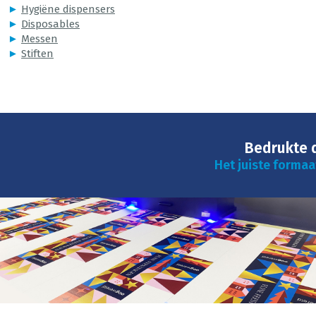
►
Hygiëne dispensers
►
Disposables
►
Messen
►
Stiften
Bedrukte 
Het juiste formaa