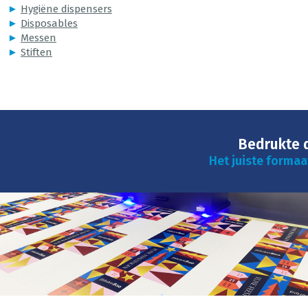
►
Hygiëne dispensers
►
Disposables
►
Messen
►
Stiften
Bedrukte 
Het juiste formaa