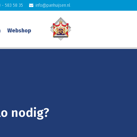
 - 583 58 35
info@panhuijsen.nl
n
Webshop
lo nodig?