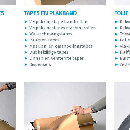
TS
TAPES EN PLAKBAND
FOLIE
►
Verpakkingstape handrollen
►
Rekw
►
Verpakkingstapes machinerollen
►
Rekw
►
Waarschuwingstapes
►
Topv
►
Papieren tapes
►
Pall
►
Masking- en omsnoeringstapes
►
Vlakk
►
Dubbelzijdige tapes
►
Halfb
►
Linnen en versterkte tapes
►
Buisf
►
Dispensers
►
Zelfk