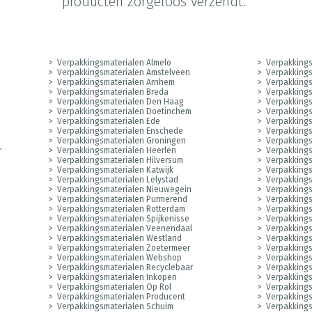
producten zorgeloos verzendt.
Verpakkingsmaterialen Almelo
Verpakkings
Verpakkingsmaterialen Amstelveen
Verpakking
Verpakkingsmaterialen Arnhem
Verpakkings
m
Verpakkingsmaterialen Breda
Verpakkings
Verpakkingsmaterialen Den Haag
Verpakkings
Verpakkingsmaterialen Doetinchem
Verpakkings
Verpakkingsmaterialen Ede
Verpakkings
Verpakkingsmaterialen Enschede
Verpakkings
Verpakkingsmaterialen Groningen
Verpakkings
r
Verpakkingsmaterialen Heerlen
Verpakking
Verpakkingsmaterialen Hilversum
Verpakking
Verpakkingsmaterialen Katwijk
Verpakking
Verpakkingsmaterialen Lelystad
Verpakkings
Verpakkingsmaterialen Nieuwegein
Verpakkings
Verpakkingsmaterialen Purmerend
Verpakking
Verpakkingsmaterialen Rotterdam
Verpakking
Verpakkingsmaterialen Spijkenisse
Verpakkings
Verpakkingsmaterialen Veenendaal
Verpakkings
Verpakkingsmaterialen Westland
Verpakkings
Verpakkingsmaterialen Zoetermeer
Verpakkings
Verpakkingsmaterialen Webshop
Verpakkings
Verpakkingsmaterialen Recyclebaar
Verpakkings
Verpakkingsmaterialen Inkopen
Verpakkings
Verpakkingsmaterialen Op Rol
Verpakkings
Verpakkingsmaterialen Producent
Verpakkings
Verpakkingsmaterialen Schuim
Verpakking