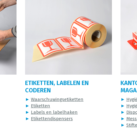
ETIKETTEN, LABELEN EN
KANT
CODEREN
MAGAZ
►
Waarschuwingsetiketten
►
Hygi
►
Etiketten
►
Hygi
►
Labels en labelhaken
►
Disp
►
Etikettendispensers
►
Mess
►
Stift