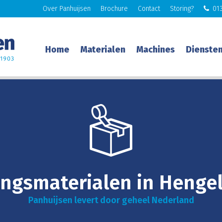
Over Panhuijsen
Brochure
Contact
Storing?
013
Home
Materialen
Machines
Dienste
ngsmaterialen in Henge
Panhuijsen levert door geheel Nederland