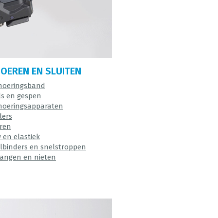
OEREN EN SLUITEN
oeringsband
ls en gespen
oeringsapparaten
lers
ren
 en elastiek
lbinders en snelstroppen
tangen en nieten