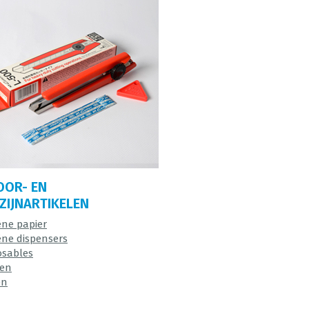
OOR- EN
IJNARTIKELEN
ëne papier
ëne dispensers
osables
en
en