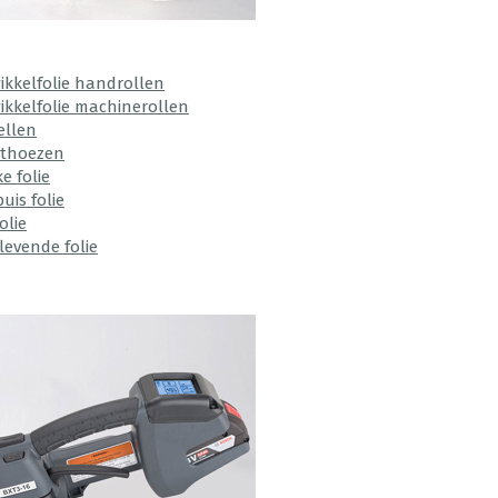
ikkelfolie handrollen
ikkelfolie machinerollen
ellen
ethoezen
e folie
uis folie
olie
levende folie