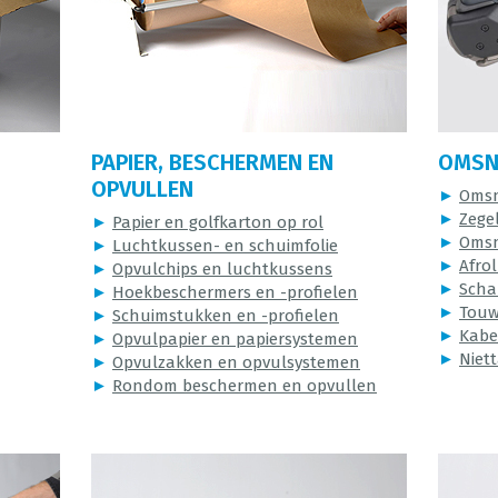
PAPIER, BESCHERMEN EN
OMSN
OPVULLEN
►
Omsn
►
Zege
►
Papier en golfkarton op rol
►
Omsn
►
Luchtkussen- en schuimfolie
►
Afrol
►
Opvulchips en luchtkussens
►
Scha
►
Hoekbeschermers en -profielen
►
Touw
►
Schuimstukken en -profielen
►
Kabe
►
Opvulpapier en papiersystemen
►
Niet
►
Opvulzakken en opvulsystemen
►
Rondom beschermen en opvullen