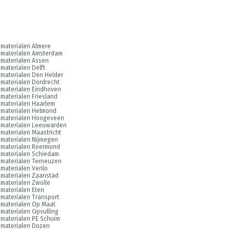
materialen Almere
smaterialen Amsterdam
materialen Assen
materialen Delft
materialen Den Helder
materialen Dordrecht
materialen Eindhoven
materialen Friesland
materialen Haarlem
smaterialen Helmond
smaterialen Hoogeveen
smaterialen Leeuwarden
materialen Maastricht
materialen Nijmegen
smaterialen Roermond
smaterialen Schiedam
materialen Terneuzen
materialen Venlo
materialen Zaanstad
materialen Zwolle
materialen Eten
materialen Transport
materialen Op Maat
materialen Opvulling
materialen PE Schuim
smaterialen Dozen