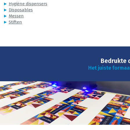
►
Hygiëne dispensers
►
Disposables
►
Messen
►
Stiften
Bedrukte 
Het juiste formaa