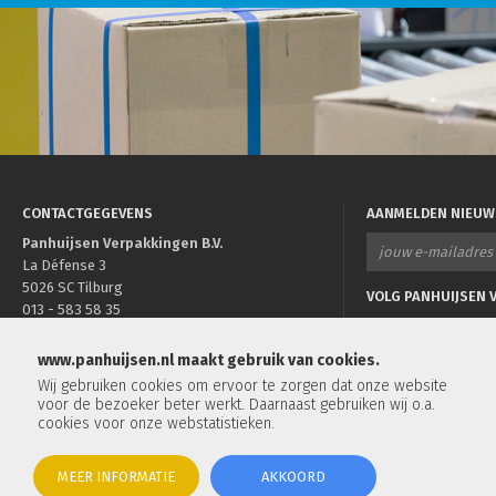
CONTACTGEGEVENS
AANMELDEN NIEUW
Panhuijsen Verpakkingen B.V.
La Défense 3
5026 SC Tilburg
VOLG PANHUIJSEN V
013 - 583 58 35
info@panhuijsen.nl
www.panhuijsen.nl maakt gebruik van cookies.
Wij gebruiken cookies om ervoor te zorgen dat onze website
voor de bezoeker beter werkt. Daarnaast gebruiken wij o.a.
cookies voor onze webstatistieken.
Rekwikkelfolie
|
Duurzame verpakkingen
|
Verpakk
MEER INFORMATIE
AKKOORD