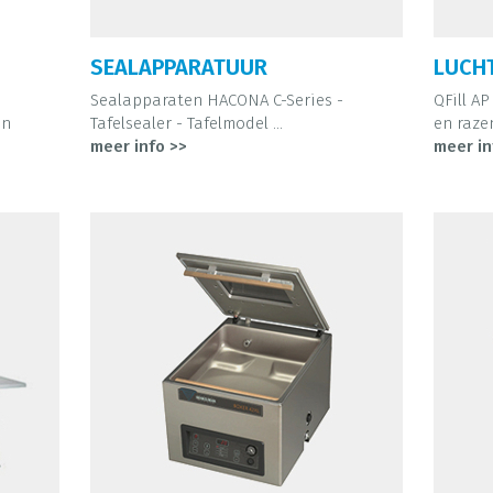
SEALAPPARATUUR
LUCH
Sealapparaten HACONA C-Series -
QFill AP
en
Tafelsealer - Tafelmodel ...
en raze
meer info >>
meer in