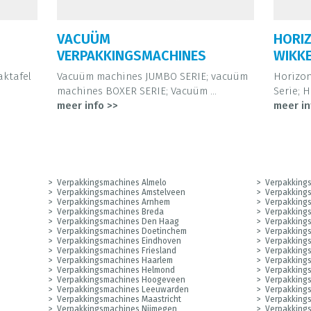
VACUÜM
HORI
VERPAKKINGSMACHINES
WIKK
aktafel
Vacuüm machines JUMBO SERIE; vacuüm
Horizon
machines BOXER SERIE; Vacuüm ...
Serie; 
meer info >>
meer in
Verpakkingsmachines Almelo
Verpakking
Verpakkingsmachines Amstelveen
Verpakking
Verpakkingsmachines Arnhem
Verpakking
Verpakkingsmachines Breda
Verpakkings
Verpakkingsmachines Den Haag
Verpakking
Verpakkingsmachines Doetinchem
Verpakking
Verpakkingsmachines Eindhoven
Verpakking
Verpakkingsmachines Friesland
Verpakking
Verpakkingsmachines Haarlem
Verpakking
Verpakkingsmachines Helmond
Verpakking
Verpakkingsmachines Hoogeveen
Verpakking
Verpakkingsmachines Leeuwarden
Verpakking
Verpakkingsmachines Maastricht
Verpakking
Verpakkingsmachines Nijmegen
Verpakking