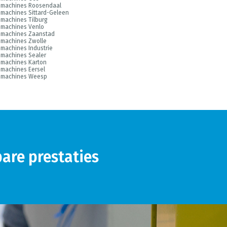
smachines Roosendaal
machines Sittard-Geleen
machines Tilburg
smachines Venlo
smachines Zaanstad
smachines Zwolle
machines Industrie
smachines Sealer
smachines Karton
machines Eersel
smachines Weesp
are prestaties