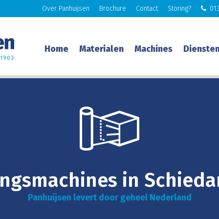
Over Panhuijsen
Brochure
Contact
Storing?
013
Home
Materialen
Machines
Dienste
ngsmachines in Schied
Panhuijsen levert door geheel Nederland