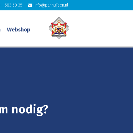
 - 583 58 35
info@panhuijsen.nl
n
Webshop
am nodig?