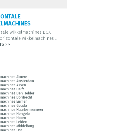
ZONTALE
ELMACHINES
tale wikkelmachines BOX
Horizontale wikkelmachines ...
fo >>
smachines Almere
smachines Amsterdam
smachines Assen
machines Delft
smachines Den Helder
smachines Dordrecht
smachines Emmen
smachines Gouda
smachines Haarlemmermeer
smachines Hengelo
smachines Hoorn
smachines Leiden
smachines Middelburg
smachines Oss