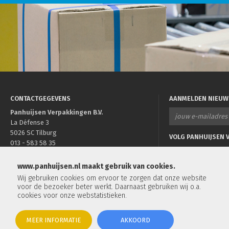
CONTACTGEGEVENS
AANMELDEN NIEUW
Panhuijsen Verpakkingen B.V.
La Défense 3
5026 SC Tilburg
VOLG PANHUIJSEN V
013 - 583 58 35
info@panhuijsen.nl
www.panhuijsen.nl maakt gebruik van cookies.
Wij gebruiken cookies om ervoor te zorgen dat onze website
voor de bezoeker beter werkt. Daarnaast gebruiken wij o.a.
cookies voor onze webstatistieken.
Rekwikkelfolie
|
Duurzame verpakkingen
|
Verpakk
MEER INFORMATIE
AKKOORD