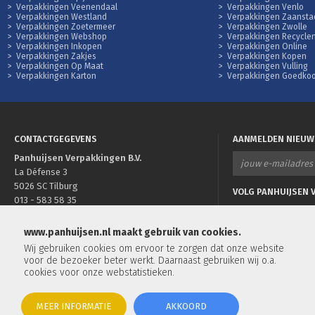
Verpakkingen Veenendaal
Verpakkingen Venlo
Verpakkingen Westland
Verpakkingen Zaansta
Verpakkingen Zoetermeer
Verpakkingen Zwolle
Verpakkingen Webshop
Verpakkingen Recycle
Verpakkingen Inkopen
Verpakkingen Online
Verpakkingen Zakjes
Verpakkingen Kopen
Verpakkingen Op Maat
Verpakkingen Vulling
Verpakkingen Karton
Verpakkingen Goedko
CONTACTGEGEVENS
AANMELDEN NIEUW
Panhuijsen Verpakkingen B.V.
La Défense 3
5026 SC Tilburg
VOLG PANHUIJSEN V
013 - 583 58 35
info@panhuijsen.nl
www.panhuijsen.nl maakt gebruik van cookies.
Wij gebruiken cookies om ervoor te zorgen dat onze website
voor de bezoeker beter werkt. Daarnaast gebruiken wij o.a.
cookies voor onze webstatistieken.
Rekwikkelfolie
|
Duurzame verpakkingen
|
Verpakk
MEER INFORMATIE
AKKOORD