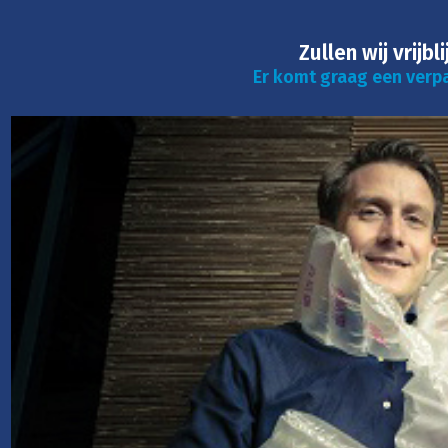
Zullen wij vrijb
Er komt graag een verpa