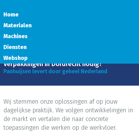
Home
Materialen
Machines
Diensten
Webshop
Verpakkingen in Dordrecht nodig?
Panhuijsen levert door geheel Nederland
Wij stemmen onze oplossingen af op jouw
dagelijkse praktijk. We volgen ontwikkelingen in
de markt en vertalen die naar concrete
toepassingen die werken op de werkvloer.