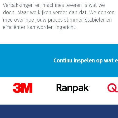
Verpakkingen en machines leveren is wat we
doen. Maar we kijken verder dan dat. We denken
mee over hoe jouw proces slimmer, stabieler en
efficiënter kan worden ingericht.
Continu inspelen op wat e