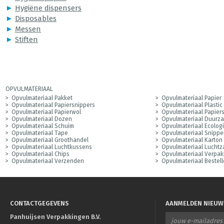
►
Hygiëne dispensers
►
Disposables
►
Messen
►
Stiften
OPVULMATERIAAL
Opvulmateriaal Pakket
Opvulmateriaal Papier
Opvulmateriaal Papiersnippers
Opvulmateriaal Plastic
Opvulmateriaal Papierwol
Opvulmateriaal Papier
Opvulmateriaal Dozen
Opvulmateriaal Duurz
Opvulmateriaal Schuim
Opvulmateriaal Ecolog
Opvulmateriaal Tape
Opvulmateriaal Snippe
Opvulmateriaal Groothandel
Opvulmateriaal Karton
Opvulmateriaal Luchtkussens
Opvulmateriaal Luchtz
Opvulmateriaal Chips
Opvulmateriaal Verpak
Opvulmateriaal Verzenden
Opvulmateriaal Bestel
CONTACTGEGEVENS
AANMELDEN NIEUW
Panhuijsen Verpakkingen B.V.