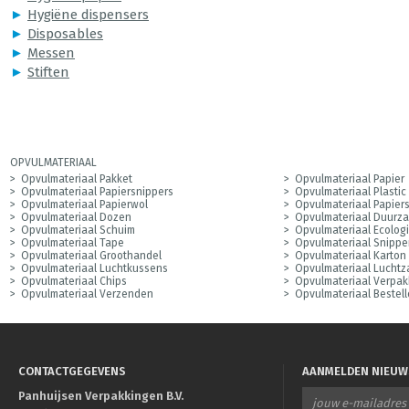
►
Hygiëne dispensers
►
Disposables
►
Messen
►
Stiften
OPVULMATERIAAL
Opvulmateriaal Pakket
Opvulmateriaal Papier
Opvulmateriaal Papiersnippers
Opvulmateriaal Plastic
Opvulmateriaal Papierwol
Opvulmateriaal Papier
Opvulmateriaal Dozen
Opvulmateriaal Duurz
Opvulmateriaal Schuim
Opvulmateriaal Ecolog
Opvulmateriaal Tape
Opvulmateriaal Snippe
Opvulmateriaal Groothandel
Opvulmateriaal Karton
Opvulmateriaal Luchtkussens
Opvulmateriaal Luchtz
Opvulmateriaal Chips
Opvulmateriaal Verpak
Opvulmateriaal Verzenden
Opvulmateriaal Bestel
CONTACTGEGEVENS
AANMELDEN NIEUW
Panhuijsen Verpakkingen B.V.