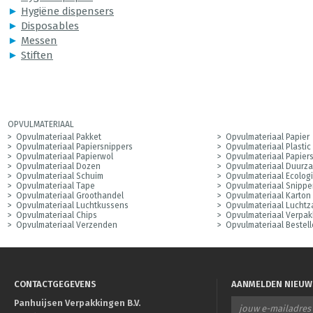
►
Hygiëne dispensers
►
Disposables
►
Messen
►
Stiften
OPVULMATERIAAL
Opvulmateriaal Pakket
Opvulmateriaal Papier
Opvulmateriaal Papiersnippers
Opvulmateriaal Plastic
Opvulmateriaal Papierwol
Opvulmateriaal Papier
Opvulmateriaal Dozen
Opvulmateriaal Duurz
Opvulmateriaal Schuim
Opvulmateriaal Ecolog
Opvulmateriaal Tape
Opvulmateriaal Snippe
Opvulmateriaal Groothandel
Opvulmateriaal Karton
Opvulmateriaal Luchtkussens
Opvulmateriaal Luchtz
Opvulmateriaal Chips
Opvulmateriaal Verpak
Opvulmateriaal Verzenden
Opvulmateriaal Bestel
CONTACTGEGEVENS
AANMELDEN NIEUW
Panhuijsen Verpakkingen B.V.