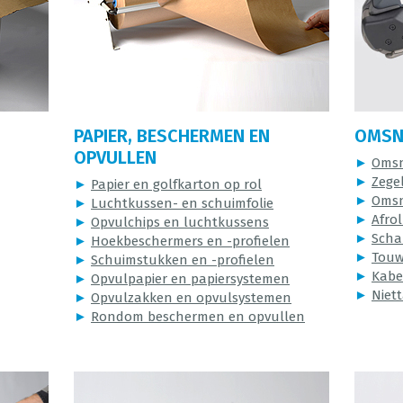
PAPIER, BESCHERMEN EN
OMSN
OPVULLEN
►
Omsn
►
Zege
►
Papier en golfkarton op rol
►
Omsn
►
Luchtkussen- en schuimfolie
►
Afrol
►
Opvulchips en luchtkussens
►
Scha
►
Hoekbeschermers en -profielen
►
Touw
►
Schuimstukken en -profielen
►
Kabe
►
Opvulpapier en papiersystemen
►
Niet
►
Opvulzakken en opvulsystemen
►
Rondom beschermen en opvullen