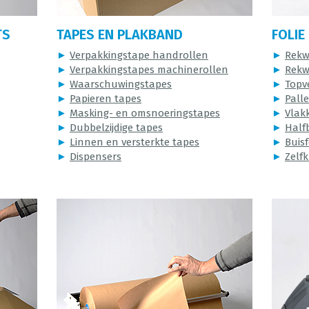
TS
TAPES EN PLAKBAND
FOLIE
►
Verpakkingstape handrollen
►
Rekw
►
Verpakkingstapes machinerollen
►
Rekw
►
Waarschuwingstapes
►
Topv
►
Papieren tapes
►
Pall
►
Masking- en omsnoeringstapes
►
Vlakk
►
Dubbelzijdige tapes
►
Halfb
►
Linnen en versterkte tapes
►
Buisf
►
Dispensers
►
Zelfk