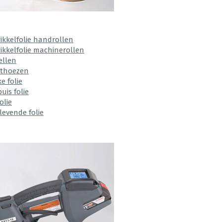
ikkelfolie handrollen
ikkelfolie machinerollen
ellen
ethoezen
e folie
uis folie
olie
levende folie