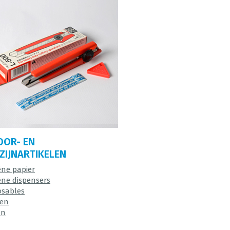
OOR- EN
IJNARTIKELEN
ëne papier
ëne dispensers
osables
en
en