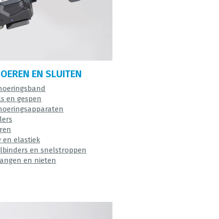
OEREN EN SLUITEN
oeringsband
ls en gespen
oeringsapparaten
lers
ren
 en elastiek
lbinders en snelstroppen
tangen en nieten