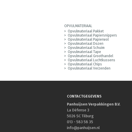
OPVULMATERIAAL
Opvulmateriaal Pakket
Opvulmateriaal Papiersnippers
Opvulmateriaal Papierwol
Opvulmateriaal Dozen
Opvulmateriaal Schuim
Opvulmateriaal Tape
Opvulmateriaal Groothandel
Opvulmateriaal Luchtkussens
Opvulmateriaal Chips
Opvulmateriaal Verzenden
CONTACTGEGEVENS
Panhuijsen Verpakkingen B.V.
La Défense 3
5026 SC Tilburg
013 - 583 58 35
info@panhuijsen.nl