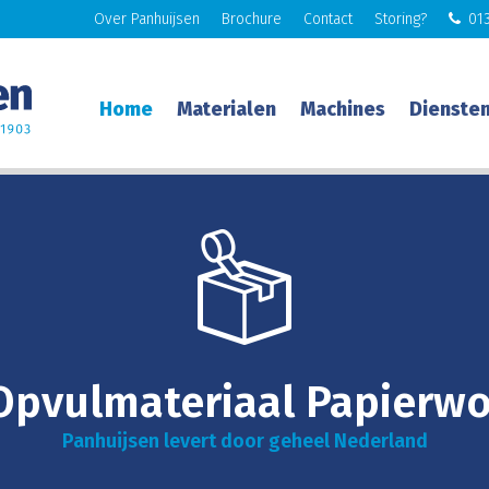
Over Panhuijsen
Brochure
Contact
Storing?
013
Home
Materialen
Machines
Dienste
Opvulmateriaal Papierwo
Panhuijsen levert door geheel Nederland