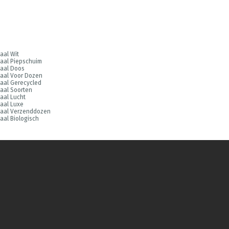
aal Wit
aal Piepschuim
aal Doos
aal Voor Dozen
aal Gerecycled
aal Soorten
aal Lucht
aal Luxe
iaal Verzenddozen
aal Biologisch