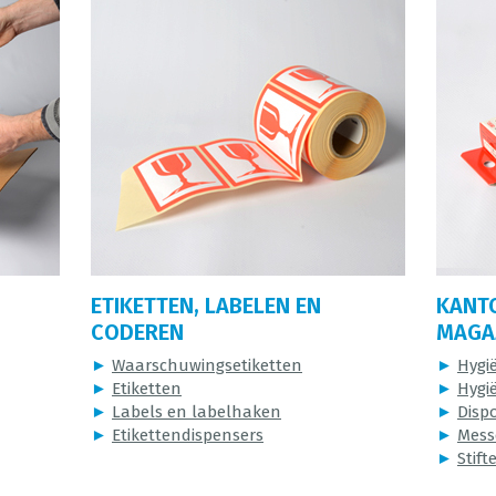
ETIKETTEN, LABELEN EN
KANT
CODEREN
MAGAZ
►
Waarschuwingsetiketten
►
Hygi
►
Etiketten
►
Hygi
►
Labels en labelhaken
►
Disp
►
Etikettendispensers
►
Mess
►
Stift