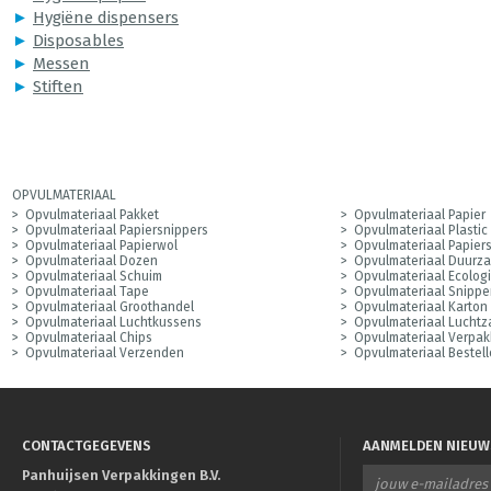
►
Hygiëne dispensers
►
Disposables
►
Messen
►
Stiften
OPVULMATERIAAL
Opvulmateriaal Pakket
Opvulmateriaal Papier
Opvulmateriaal Papiersnippers
Opvulmateriaal Plastic
Opvulmateriaal Papierwol
Opvulmateriaal Papier
Opvulmateriaal Dozen
Opvulmateriaal Duurz
Opvulmateriaal Schuim
Opvulmateriaal Ecolog
Opvulmateriaal Tape
Opvulmateriaal Snippe
Opvulmateriaal Groothandel
Opvulmateriaal Karton
Opvulmateriaal Luchtkussens
Opvulmateriaal Luchtz
Opvulmateriaal Chips
Opvulmateriaal Verpak
Opvulmateriaal Verzenden
Opvulmateriaal Bestel
CONTACTGEGEVENS
AANMELDEN NIEUW
Panhuijsen Verpakkingen B.V.