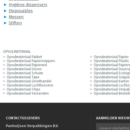
►
Hygiëne dispensers
►
Disposables
►
Messen
►
Stiften
OPVULMATERIAAL
Opvulmateriaal Pakket
Opvulmateriaal Papier
Opvulmateriaal Papiersnippers
Opvulmateriaal Plastic
Opvulmateriaal Papierwol
Opvulmateriaal Papier
Opvulmateriaal Dozen
Opvulmateriaal Duurz
Opvulmateriaal Schuim
Opvulmateriaal Ecolog
Opvulmateriaal Tape
Opvulmateriaal Snippe
Opvulmateriaal Groothandel
Opvulmateriaal Karton
Opvulmateriaal Luchtkussens
Opvulmateriaal Luchtz
Opvulmateriaal Chips
Opvulmateriaal Verpak
Opvulmateriaal Verzenden
Opvulmateriaal Bestel
CONTACTGEGEVENS
AANMELDEN NIEUW
Panhuijsen Verpakkingen B.V.